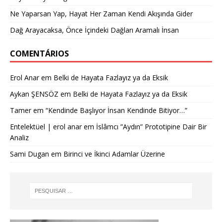
Ne Yaparsan Yap, Hayat Her Zaman Kendi Akışında Gider
Dağ Arayacaksa, Önce İçindeki Dağları Aramalı İnsan
COMENTÁRIOS
Erol Anar
em
Belki de Hayata Fazlayız ya da Eksik
Aykan ŞENSÖZ
em
Belki de Hayata Fazlayız ya da Eksik
Tamer
em
“Kendinde Başlıyor İnsan Kendinde Bitiyor…”
Entelektüel | erol anar
em
İslâmcı ”Aydın” Prototipine Dair Bir
Analiz
Sami Dugan
em
Birinci ve İkinci Adamlar Üzerine