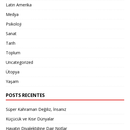
Latin Amerika
Medya
Psikoloji
Sanat
Tarih
Toplum
Uncategorized
Ütopya
Yaşam
POSTS RECENTES
Süper Kahraman Değiliz, İnsanız
Küçücük ve Kısır Dünyalar
Hayatın Diyalektiğine Dair Notlar