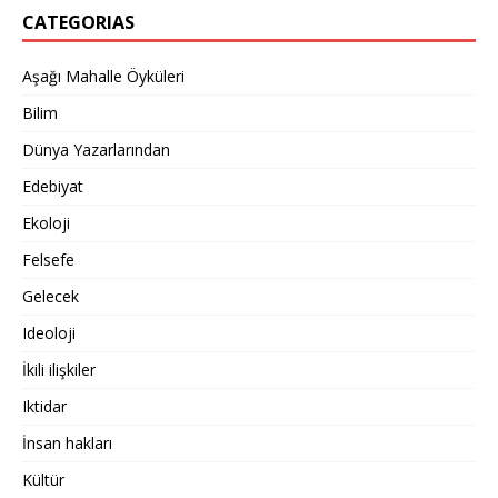
CATEGORIAS
Aşağı Mahalle Öyküleri
Bilim
Dünya Yazarlarından
Edebiyat
Ekoloji
Felsefe
Gelecek
Ideoloji
İkili ilişkiler
Iktidar
İnsan hakları
Kültür