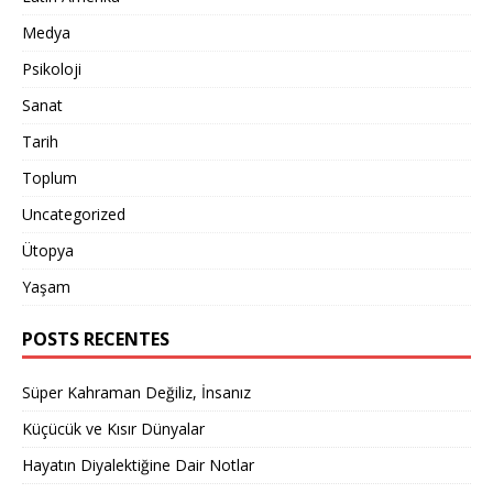
Medya
Psikoloji
Sanat
Tarih
Toplum
Uncategorized
Ütopya
Yaşam
POSTS RECENTES
Süper Kahraman Değiliz, İnsanız
Küçücük ve Kısır Dünyalar
Hayatın Diyalektiğine Dair Notlar