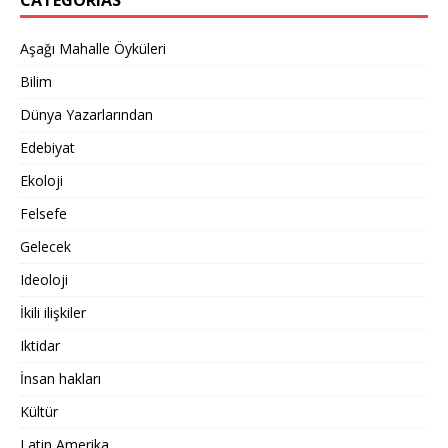
CATEGORIAS
Aşağı Mahalle Öyküleri
Bilim
Dünya Yazarlarından
Edebiyat
Ekoloji
Felsefe
Gelecek
Ideoloji
İkili ilişkiler
Iktidar
İnsan hakları
Kültür
Latin Amerika