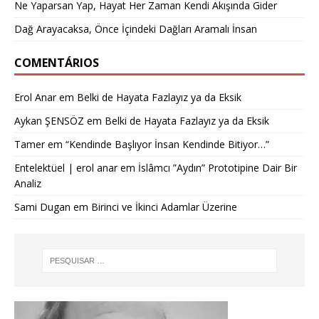
Ne Yaparsan Yap, Hayat Her Zaman Kendi Akışında Gider
Dağ Arayacaksa, Önce İçindeki Dağları Aramalı İnsan
COMENTÁRIOS
Erol Anar
em
Belki de Hayata Fazlayız ya da Eksik
Aykan ŞENSÖZ
em
Belki de Hayata Fazlayız ya da Eksik
Tamer
em
“Kendinde Başlıyor İnsan Kendinde Bitiyor…”
Entelektüel | erol anar
em
İslâmcı ”Aydın” Prototipine Dair Bir
Analiz
Sami Dugan
em
Birinci ve İkinci Adamlar Üzerine