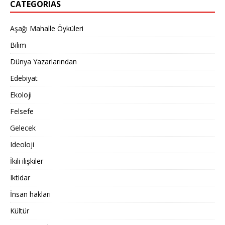
CATEGORIAS
Aşağı Mahalle Öyküleri
Bilim
Dünya Yazarlarından
Edebiyat
Ekoloji
Felsefe
Gelecek
Ideoloji
İkili ilişkiler
Iktidar
İnsan hakları
Kültür