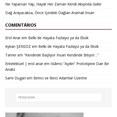
Ne Yaparsan Yap, Hayat Her Zaman Kendi Akışında Gider
Dağ Arayacaksa, Önce İçindeki Dağları Aramalı İnsan
COMENTÁRIOS
Erol Anar
em
Belki de Hayata Fazlayız ya da Eksik
Aykan ŞENSÖZ
em
Belki de Hayata Fazlayız ya da Eksik
Tamer
em
“Kendinde Başlıyor İnsan Kendinde Bitiyor…”
Entelektüel | erol anar
em
İslâmcı ”Aydın” Prototipine Dair Bir
Analiz
Sami Dugan
em
Birinci ve İkinci Adamlar Üzerine