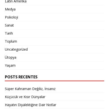
Latin Amerika
Medya
Psikoloji
Sanat
Tarih
Toplum
Uncategorized
Ütopya
Yaşam
POSTS RECENTES
Süper Kahraman Değiliz, İnsanız
Küçücük ve Kısır Dünyalar
Hayatın Diyalektiğine Dair Notlar