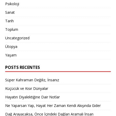
Psikoloji
Sanat
Tarih
Toplum
Uncategorized
Ütopya
Yaşam
POSTS RECENTES
Süper Kahraman Değiliz, İnsanız
Küçücük ve Kısır Dünyalar
Hayatın Diyalektiğine Dair Notlar
Ne Yaparsan Yap, Hayat Her Zaman Kendi Akışında Gider
Dağ Arayacaksa, Önce İçindeki Dağları Aramalı İnsan