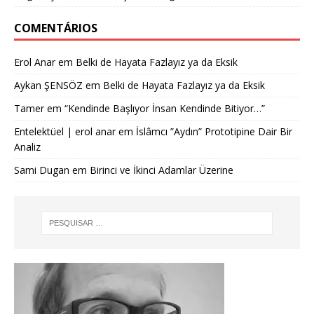
COMENTÁRIOS
Erol Anar
em
Belki de Hayata Fazlayız ya da Eksik
Aykan ŞENSÖZ
em
Belki de Hayata Fazlayız ya da Eksik
Tamer
em
“Kendinde Başlıyor İnsan Kendinde Bitiyor…”
Entelektüel | erol anar
em
İslâmcı ”Aydın” Prototipine Dair Bir
Analiz
Sami Dugan
em
Birinci ve İkinci Adamlar Üzerine