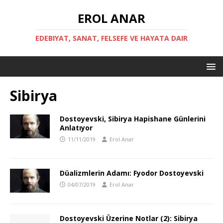
EROL ANAR
EDEBIYAT, SANAT, FELSEFE VE HAYATA DAIR
Sibirya
Dostoyevski, Sibirya Hapishane Günlerini
Anlatıyor
11/11/2019
Erol Anar
Düalizmlerin Adamı: Fyodor Dostoyevski
04/07/2019
Erol Anar
Dostoyevski Üzerine Notlar (2): Sibirya