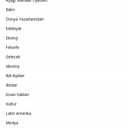
Aşağı Mahalle Öyküleri
Bilim
Dünya Yazarlarından
Edebiyat
Ekoloji
Felsefe
Gelecek
Ideoloji
İkili ilişkiler
Iktidar
İnsan hakları
Kültür
Latin Amerika
Medya