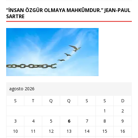
“İNSAN ÖZGÜR OLMAYA MAHKÛMDUR.” JEAN-PAUL
SARTRE
agosto 2026
S
T
Q
Q
S
S
D
1
2
3
4
5
6
7
8
9
10
11
12
13
14
15
16