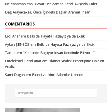
Ne Yaparsan Yap, Hayat Her Zaman Kendi Akışında Gider
Dağ Arayacaksa, Önce İçindeki Dağları Aramalı İnsan
COMENTÁRIOS
Erol Anar
em
Belki de Hayata Fazlayız ya da Eksik
Aykan ŞENSÖZ
em
Belki de Hayata Fazlayız ya da Eksik
Tamer
em
“Kendinde Başlıyor İnsan Kendinde Bitiyor…”
Entelektüel | erol anar
em
İslâmcı ”Aydın” Prototipine Dair Bir
Analiz
Sami Dugan
em
Birinci ve İkinci Adamlar Üzerine