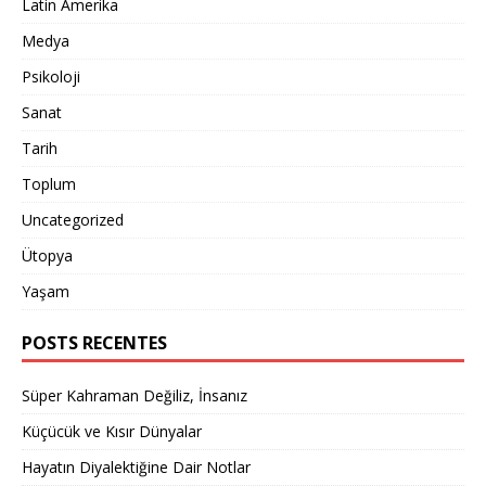
Latin Amerika
Medya
Psikoloji
Sanat
Tarih
Toplum
Uncategorized
Ütopya
Yaşam
POSTS RECENTES
Süper Kahraman Değiliz, İnsanız
Küçücük ve Kısır Dünyalar
Hayatın Diyalektiğine Dair Notlar