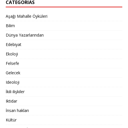
CATEGORIAS
Aşağı Mahalle Öyküleri
Bilim
Dünya Yazarlarından
Edebiyat
Ekoloji
Felsefe
Gelecek
Ideoloji
İkili ilişkiler
Iktidar
İnsan hakları
Kültür