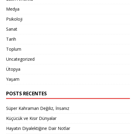
Medya
Psikoloji
Sanat
Tarih
Toplum
Uncategorized
Ütopya
Yaşam
POSTS RECENTES
Süper Kahraman Değiliz, İnsanız
Küçücük ve Kısır Dünyalar
Hayatın Diyalektiğine Dair Notlar