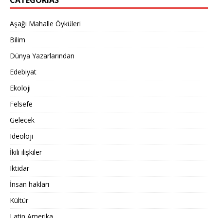
CATEGORIAS
Aşağı Mahalle Öyküleri
Bilim
Dünya Yazarlarından
Edebiyat
Ekoloji
Felsefe
Gelecek
Ideoloji
İkili ilişkiler
Iktidar
İnsan hakları
Kültür
Latin Amerika