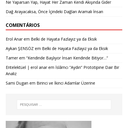
Ne Yaparsan Yap, Hayat Her Zaman Kendi Akışında Gider
Dağ Arayacaksa, Önce İçindeki Dağları Aramalı İnsan
COMENTÁRIOS
Erol Anar
em
Belki de Hayata Fazlayız ya da Eksik
Aykan ŞENSÖZ
em
Belki de Hayata Fazlayız ya da Eksik
Tamer
em
“Kendinde Başlıyor İnsan Kendinde Bitiyor…”
Entelektüel | erol anar
em
İslâmcı ”Aydın” Prototipine Dair Bir
Analiz
Sami Dugan
em
Birinci ve İkinci Adamlar Üzerine