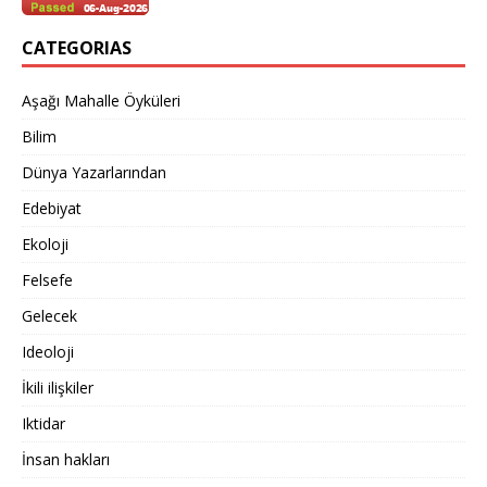
CATEGORIAS
Aşağı Mahalle Öyküleri
Bilim
Dünya Yazarlarından
Edebiyat
Ekoloji
Felsefe
Gelecek
Ideoloji
İkili ilişkiler
Iktidar
İnsan hakları