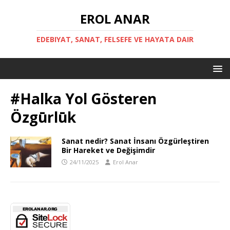
EROL ANAR
EDEBIYAT, SANAT, FELSEFE VE HAYATA DAIR
#Halka Yol Gösteren
Özgūrlūk
Sanat nedir? Sanat İnsanı Özgürleştiren
Bir Hareket ve Değişimdir
24/11/2025
Erol Anar