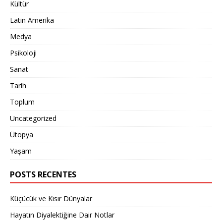
Kültür
Latin Amerika
Medya
Psikoloji
Sanat
Tarih
Toplum
Uncategorized
Ütopya
Yaşam
POSTS RECENTES
Küçücük ve Kısır Dünyalar
Hayatın Diyalektiğine Dair Notlar