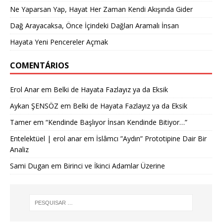
Ne Yaparsan Yap, Hayat Her Zaman Kendi Akışında Gider
Dağ Arayacaksa, Önce İçindeki Dağları Aramalı İnsan
Hayata Yeni Pencereler Açmak
COMENTÁRIOS
Erol Anar
em
Belki de Hayata Fazlayız ya da Eksik
Aykan ŞENSÖZ
em
Belki de Hayata Fazlayız ya da Eksik
Tamer
em
“Kendinde Başlıyor İnsan Kendinde Bitiyor…”
Entelektüel | erol anar
em
İslâmcı ”Aydın” Prototipine Dair Bir
Analiz
Sami Dugan
em
Birinci ve İkinci Adamlar Üzerine