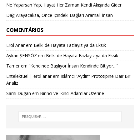
Ne Yaparsan Yap, Hayat Her Zaman Kendi Akışında Gider
Dağ Arayacaksa, Önce İçindeki Dağları Aramalı İnsan
COMENTÁRIOS
Erol Anar
em
Belki de Hayata Fazlayız ya da Eksik
Aykan ŞENSÖZ
em
Belki de Hayata Fazlayız ya da Eksik
Tamer
em
“Kendinde Başlıyor İnsan Kendinde Bitiyor…”
Entelektüel | erol anar
em
İslâmcı ”Aydın” Prototipine Dair Bir
Analiz
Sami Dugan
em
Birinci ve İkinci Adamlar Üzerine