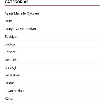
CATEGORIAS
Aşağı Mahalle Öyküleri
Bilim
Dünya Yazarlarından
Edebiyat
Ekoloji
Felsefe
Gelecek
Ideoloji
İkili ilişkiler
Iktidar
İnsan hakları
Kültür