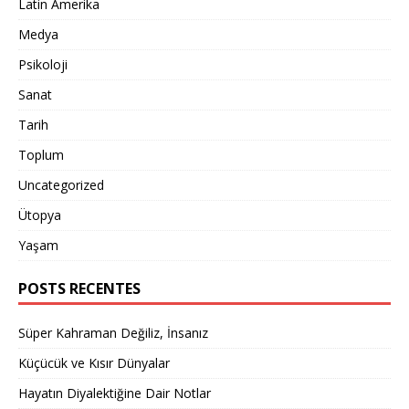
Latin Amerika
Medya
Psikoloji
Sanat
Tarih
Toplum
Uncategorized
Ütopya
Yaşam
POSTS RECENTES
Süper Kahraman Değiliz, İnsanız
Küçücük ve Kısır Dünyalar
Hayatın Diyalektiğine Dair Notlar