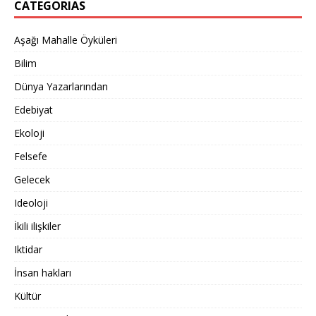
CATEGORIAS
Aşağı Mahalle Öyküleri
Bilim
Dünya Yazarlarından
Edebiyat
Ekoloji
Felsefe
Gelecek
Ideoloji
İkili ilişkiler
Iktidar
İnsan hakları
Kültür