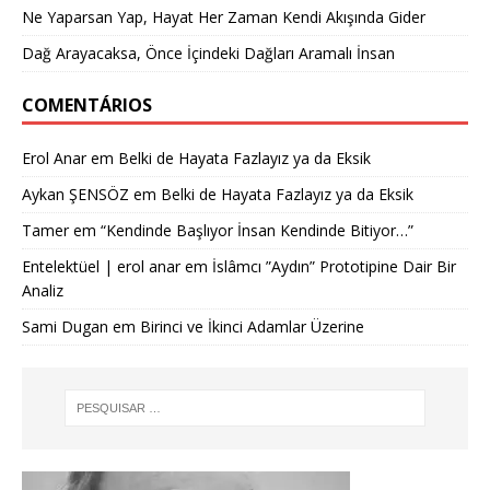
Ne Yaparsan Yap, Hayat Her Zaman Kendi Akışında Gider
Dağ Arayacaksa, Önce İçindeki Dağları Aramalı İnsan
COMENTÁRIOS
Erol Anar
em
Belki de Hayata Fazlayız ya da Eksik
Aykan ŞENSÖZ
em
Belki de Hayata Fazlayız ya da Eksik
Tamer
em
“Kendinde Başlıyor İnsan Kendinde Bitiyor…”
Entelektüel | erol anar
em
İslâmcı ”Aydın” Prototipine Dair Bir
Analiz
Sami Dugan
em
Birinci ve İkinci Adamlar Üzerine