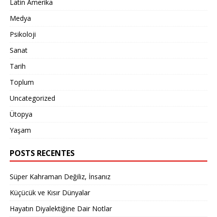
Latin Amerika
Medya
Psikoloji
Sanat
Tarih
Toplum
Uncategorized
Ütopya
Yaşam
POSTS RECENTES
Süper Kahraman Değiliz, İnsanız
Küçücük ve Kısır Dünyalar
Hayatın Diyalektiğine Dair Notlar