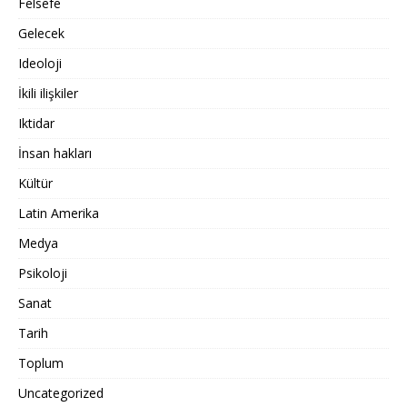
Felsefe
Gelecek
Ideoloji
İkili ilişkiler
Iktidar
İnsan hakları
Kültür
Latin Amerika
Medya
Psikoloji
Sanat
Tarih
Toplum
Uncategorized