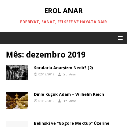
EROL ANAR
EDEBIYAT, SANAT, FELSEFE VE HAYATA DAIR
Mês:
dezembro 2019
Sorularla Anarşizm Nedir? (2)
02/12/2019
Erol Anar
Dinle Küçük Adam – Wilhelm Reich
01/12/2019
Erol Anar
Belinski ve “Gogol’e Mektup” Üzerine