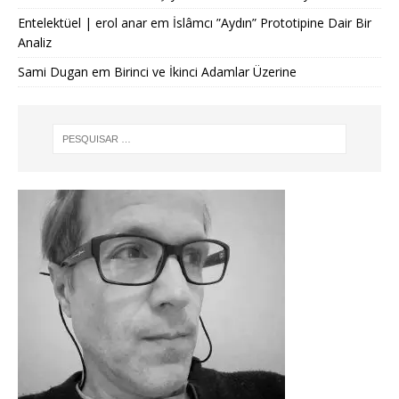
Entelektüel | erol anar
em
İslâmcı ”Aydın” Prototipine Dair Bir
Analiz
Sami Dugan
em
Birinci ve İkinci Adamlar Üzerine