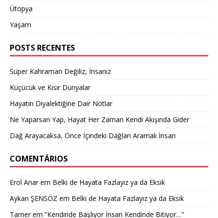
Ütopya
Yaşam
POSTS RECENTES
Süper Kahraman Değiliz, İnsanız
Küçücük ve Kısır Dünyalar
Hayatın Diyalektiğine Dair Notlar
Ne Yaparsan Yap, Hayat Her Zaman Kendi Akışında Gider
Dağ Arayacaksa, Önce İçindeki Dağları Aramalı İnsan
COMENTÁRIOS
Erol Anar
em
Belki de Hayata Fazlayız ya da Eksik
Aykan ŞENSÖZ
em
Belki de Hayata Fazlayız ya da Eksik
Tamer
em
“Kendinde Başlıyor İnsan Kendinde Bitiyor…”