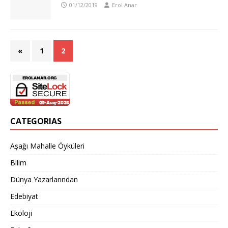
01/12/2019
Erol Anar
«
1
2
CATEGORIAS
Aşağı Mahalle Öyküleri
Bilim
Dünya Yazarlarından
Edebiyat
Ekoloji